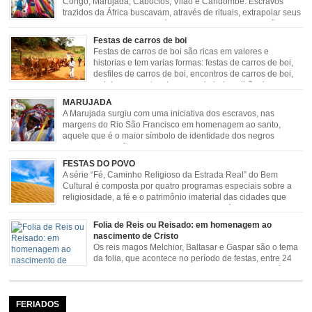
Congo, Marujada, Caboclos, Vilão e Candombe. Escravos
trazidos da África buscavam, através de rituais, extrapolar seus
sentimentos e culto a sua fé. O Congado nasceu da fusão
destes ritos com a religião católica, imposta aos negros pela Igreja, surgindo
Festas de carros de boi
novas histórias que envolviam, sobretudo, Nossa Senhora do […]
Festas de carros de boi são ricas em valores e
historias e tem varias formas: festas de carros de boi,
desfiles de carros de boi, encontros de carros de boi,
rodeios, carreatas de carros de boi, mutirão de carros
de boi, carreteada, carreiros, candeeiros, boiadas, carapinas, artesãos,
MARUJADA
exposição agropecuária, ou seja é um ponto forte […]
A Marujada surgiu com uma iniciativa dos escravos, nas
margens do Rio São Francisco em homenagem ao santo,
aquele que é o maior símbolo de identidade dos negros
escravizados, São Benedito. Este Santo foi assumido como
sendo milagroso e grande protetor de suas causas. o ponto alto da festa de
FESTAS DO POVO
São Benedito é a Marujada. […]
A série “Fé, Caminho Religioso da Estrada Real” do Bem
Cultural é composta por quatro programas especiais sobre a
religiosidade, a fé e o patrimônio imaterial das cidades que
fazem parte rota religiosa que liga os Santuários de Nossa
Senhora da Piedade (MG) e Nossa Senhora da Conceição Aparecida (SP)
Folia de Reis ou Reisado: em homenagem ao
pela Estrada Real. Quarto episódio […]
nascimento de Cristo
Os reis magos Melchior, Baltasar e Gaspar são o tema
da folia, que acontece no período de festas, entre 24
de dezembro e 06 de janeiro. Durante a festa, o líder e
seu contramestre lideram a música e o canto do grupo, passando pela
cidade e visitando a casa das pessoas, onde são entoadas profecias […]
FERIADOS