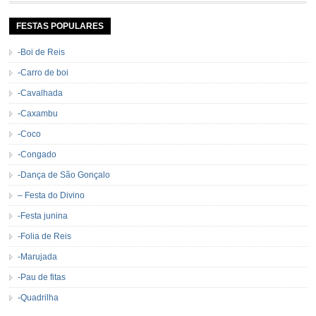
Cavalgada de Marliéria voltou, e não deixou dúvidas de que sua tradição
permanecerá. Caracterizada pelo frio agradável e pela presença de milhares
de […]
FESTAS POPULARES
-Boi de Reis
-Carro de boi
-Cavalhada
-Caxambu
-Coco
-Congado
-Dança de São Gonçalo
– Festa do Divino
-Festa junina
-Folia de Reis
-Marujada
-Pau de fitas
-Quadrilha