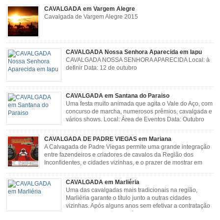
CAVALGADA em Vargem Alegre
Cavalgada de Vargem Alegre 2015
CAVALGADA Nossa Senhora Aparecida em Iapu
CAVALGADA NOSSA SENHORA APARECIDA Local: à
definir Data: 12 de outubro
CAVALGADA em Santana do Paraiso
Uma festa muito animada que agita o Vale do Aço, com
concurso de marcha, numerosos prêmios, cavalgada e
vários shows. Local: Área de Eventos Data: Outubro
CAVALGADA DE PADRE VIEGAS em Mariana
A Calvagada de Padre Viegas permite uma grande integração
entre fazendeiros e criadores de cavalos da Região dos
Inconfidentes, e cidades vizinhas, e o prazer de mostrar em
uma arena animais de primeira linha. Cavalgada simboliza e
resgata cultura e saúde além de contar com apresentações musicais. Local:
CAVALGADA em Marliéria
Distrito de Padre Viegas, Antigo Campo de […]
Uma das cavalgadas mais tradicionais na região,
Marliéria garante o título junto a outras cidades
vizinhas. Após alguns anos sem efetivar a contratação
de grandes nomes da música sertaneja, em 2011 a