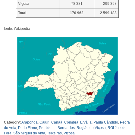
Viçosa
78 381
299,397
Total
170 962
2 599,183
fonte: Wikipédia
Category
:
Araponga
,
Cajuri
,
Canaã
,
Coimbra
,
Ervália
,
Paula Cândido
,
Pedra
do Anta
,
Porto Firme
,
Presidente Bernardes
,
Região de Viçosa
,
RGI Juiz de
Fora
,
São Miguel do Anta
,
Teixeiras
,
Viçosa