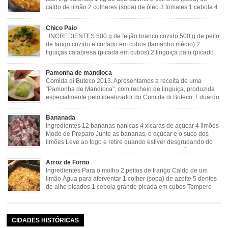
caldo de limão 2 colheres (sopa) de óleo 3 tomates 1 cebola 4
dentes de alho Cheiro verde Cominho Colorau Pimenta a
gosto Modo de Preparo: Lavar muito bem a dobradinha com limão. Deixar de
Chico Paio
molho […]
INGREDIENTES 500 g de feijão branco cozido 500 g de peito
de fango cozido e cortado em cubos (tamanho médio) 2
liguiças calabresa (picada em cubos) 2 linguiça paio (picado
em cubos) 300 g de bacon (picado em cubos) 1 lata de milho
verde 2 dentes de alho amassado 3 colheres de óleo 2 […]
Pamonha de mandioca
Comida di Buteco 2013. Apresentamos a receita de uma
“Pamonha de Mandioca”, com recheio de linguiça, produzida
especialmente pelo idealizador do Comida di Buteco, Eduardo
Maya. Ingredientes (para 02 pamonhas): Massa: 15gr de
cebola picadinha 100gr de mandioca crua ralada e espremida 1 colher café
Bananada
de manteiga 35ml de leite Palha de milho verde 1 […]
Ingredientes 12 bananas nanicas 4 xícaras de açúcar 4 limões
Modo de Preparo Junte as bananas, o açúcar e o suco dos
limões Leve ao fogo e retire quando estiver desgrudando do
fundo da panela Tempo de Preparo Dificuldade: Fácil Tempo
de Preparo: 40 minutos http://eusoumineirouaiso.com.br/culinaria-
Arroz de Forno
mineira/bananada#tempo-de-preparo
Ingredientes Para o molho 2 peitos de frango Caldo de um
limão Água para aferventar 1 colher (sopa) de azeite 5 dentes
de alho picados 1 cebola grande picada em cubos Tempero
caseiro verde 1 colher (sobremesa) de urucum 4 tomates sem
pele e sem sementes 1 pitada de noz moscada Salsa e cebolinha Pimenta
[…]
CIDADES HISTÓRICAS