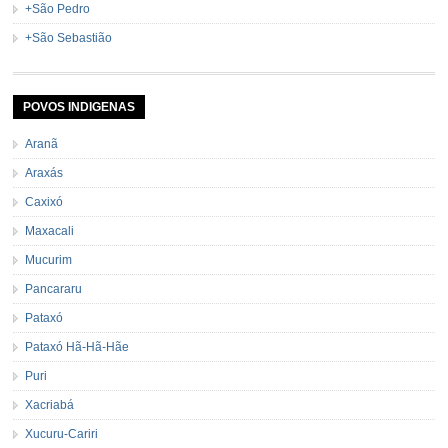
+São Pedro
+São Sebastião
POVOS INDIGENAS
Aranã
Araxás
Caxixó
Maxacali
Mucurim
Pancararu
Pataxó
Pataxó Hã-Hã-Hãe
Puri
Xacriabá
Xucuru-Cariri