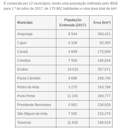
É composta por 12 municípios, tendo uma população estimada pelo IBGE
para 1.º de julho de 2017, de 170 962 habitantes e uma área total de km².
População
Município
Área (km²)
Estimada (2017)
Araponga
8 544
304,421
Cajuri
4 108
83,365
Canaã
4 699
175,066
Coimbra
7 559
106,834
Ervália
19 015
357,071
Paula Cândido
9 698
268,740
Pedra do Anta
3 270
163,788
Porto Firme
11 245
284,777
Presidente Bernardes
5 562
236,929
São Miguel do Anta
7 045
152,276
Teixeiras
11 836
166,519