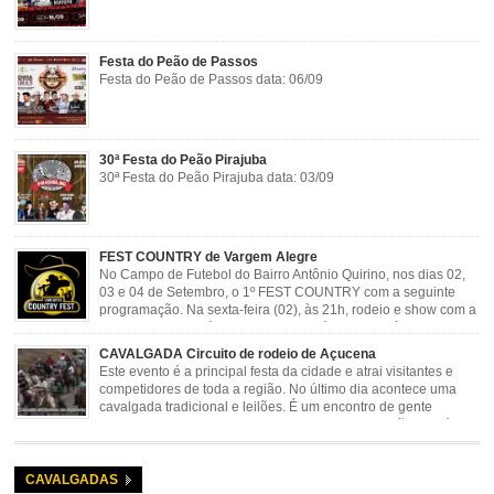
Festa do Peão de Passos
Festa do Peão de Passos data: 06/09
30ª Festa do Peão Pirajuba
30ª Festa do Peão Pirajuba data: 03/09
FEST COUNTRY de Vargem Alegre
No Campo de Futebol do Bairro Antônio Quirino, nos dias 02,
03 e 04 de Setembro, o 1º FEST COUNTRY com a seguinte
programação. Na sexta-feira (02), às 21h, rodeio e show com a
dupla sertaneja Cássio e Reynado; sábado (03), às 21h,
rodeio e shows com o Trio Pé de Cedro e o Trio […]
CAVALGADA Circuito de rodeio de Açucena
Este evento é a principal festa da cidade e atrai visitantes e
competidores de toda a região. No último dia acontece uma
cavalgada tradicional e leilões. É um encontro de gente
animada e hospitaleira. Local: Parque de Exposições José
Rosa Guimarães, Açucena Data: Setembro
CAVALGADAS