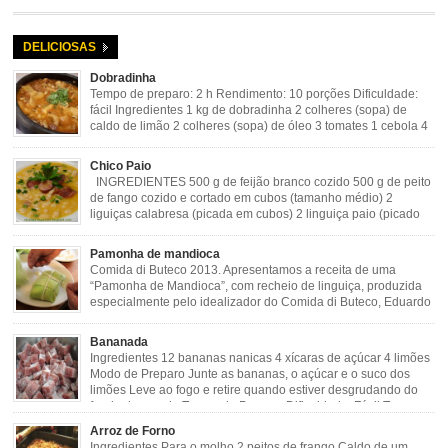
DELICIOSAS
Dobradinha
Tempo de preparo: 2 h Rendimento: 10 porções Dificuldade:
fácil Ingredientes 1 kg de dobradinha 2 colheres (sopa) de
caldo de limão 2 colheres (sopa) de óleo 3 tomates 1 cebola 4
dentes de alho Cheiro verde Cominho Colorau Pimenta a
gosto Modo de Preparo: Lavar muito bem a dobradinha com limão. Deixar de
Chico Paio
molho […]
INGREDIENTES 500 g de feijão branco cozido 500 g de peito
de fango cozido e cortado em cubos (tamanho médio) 2
liguiças calabresa (picada em cubos) 2 linguiça paio (picado
em cubos) 300 g de bacon (picado em cubos) 1 lata de milho
verde 2 dentes de alho amassado 3 colheres de óleo 2 […]
Pamonha de mandioca
Comida di Buteco 2013. Apresentamos a receita de uma
“Pamonha de Mandioca”, com recheio de linguiça, produzida
especialmente pelo idealizador do Comida di Buteco, Eduardo
Maya. Ingredientes (para 02 pamonhas): Massa: 15gr de
cebola picadinha 100gr de mandioca crua ralada e espremida 1 colher café
Bananada
de manteiga 35ml de leite Palha de milho verde 1 […]
Ingredientes 12 bananas nanicas 4 xícaras de açúcar 4 limões
Modo de Preparo Junte as bananas, o açúcar e o suco dos
limões Leve ao fogo e retire quando estiver desgrudando do
fundo da panela Tempo de Preparo Dificuldade: Fácil Tempo
de Preparo: 40 minutos http://eusoumineirouaiso.com.br/culinaria-
Arroz de Forno
mineira/bananada#tempo-de-preparo
Ingredientes Para o molho 2 peitos de frango Caldo de um