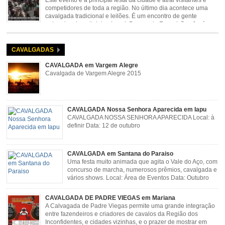
Este evento é a principal festa da cidade e atrai visitantes e
competidores de toda a região. No último dia acontece uma
cavalgada tradicional e leilões. É um encontro de gente
animada e hospitaleira. Local: Parque de Exposições José
Rosa Guimarães, Açucena Data: Setembro
CAVALGADAS
CAVALGADA em Vargem Alegre
Cavalgada de Vargem Alegre 2015
CAVALGADA Nossa Senhora Aparecida em Iapu
CAVALGADA NOSSA SENHORA APARECIDA Local: à
definir Data: 12 de outubro
CAVALGADA em Santana do Paraiso
Uma festa muito animada que agita o Vale do Aço, com
concurso de marcha, numerosos prêmios, cavalgada e
vários shows. Local: Área de Eventos Data: Outubro
CAVALGADA DE PADRE VIEGAS em Mariana
A Calvagada de Padre Viegas permite uma grande integração
entre fazendeiros e criadores de cavalos da Região dos
Inconfidentes, e cidades vizinhas, e o prazer de mostrar em