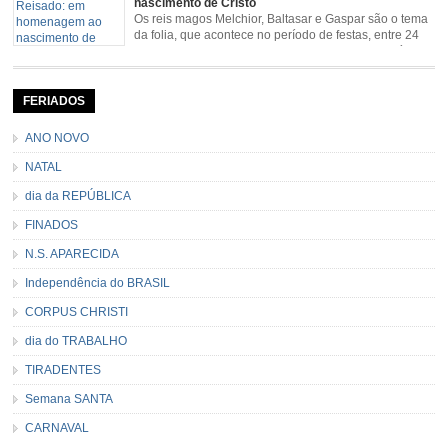
nascimento de Cristo
Os reis magos Melchior, Baltasar e Gaspar são o tema
da folia, que acontece no período de festas, entre 24
de dezembro e 06 de janeiro. Durante a festa, o líder e
seu contramestre lideram a música e o canto do grupo, passando pela
cidade e visitando a casa das pessoas, onde são entoadas profecias […]
FERIADOS
ANO NOVO
NATAL
dia da REPÚBLICA
FINADOS
N.S. APARECIDA
Independência do BRASIL
CORPUS CHRISTI
dia do TRABALHO
TIRADENTES
Semana SANTA
CARNAVAL