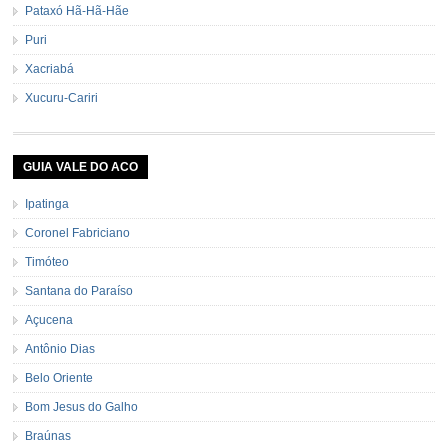
Pataxó Hã-Hã-Hãe
Puri
Xacriabá
Xucuru-Cariri
GUIA VALE DO ACO
Ipatinga
Coronel Fabriciano
Timóteo
Santana do Paraíso
Açucena
Antônio Dias
Belo Oriente
Bom Jesus do Galho
Braúnas