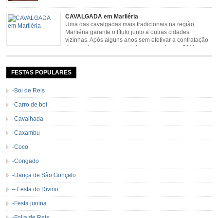
uma arena animais de primeira linha. Cavalgada simboliza e
resgata cultura e saúde além de contar com apresentações musicais. Local:
CAVALGADA em Marliéria
Distrito de Padre Viegas, Antigo Campo de […]
Uma das cavalgadas mais tradicionais na região,
Marliéria garante o título junto a outras cidades
vizinhas. Após alguns anos sem efetivar a contratação
de grandes nomes da música sertaneja, em 2011 a
Cavalgada de Marliéria voltou, e não deixou dúvidas de que sua tradição
permanecerá. Caracterizada pelo frio agradável e pela presença de milhares
de […]
FESTAS POPULARES
-Boi de Reis
-Carro de boi
-Cavalhada
-Caxambu
-Coco
-Congado
-Dança de São Gonçalo
– Festa do Divino
-Festa junina
-Folia de Reis