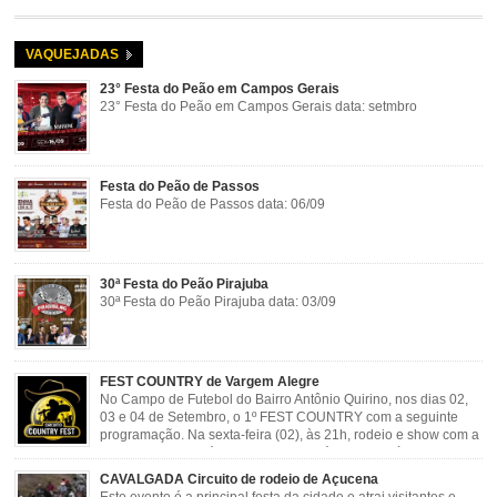
VAQUEJADAS
23° Festa do Peão em Campos Gerais
23° Festa do Peão em Campos Gerais data: setmbro
Festa do Peão de Passos
Festa do Peão de Passos data: 06/09
30ª Festa do Peão Pirajuba
30ª Festa do Peão Pirajuba data: 03/09
FEST COUNTRY de Vargem Alegre
No Campo de Futebol do Bairro Antônio Quirino, nos dias 02,
03 e 04 de Setembro, o 1º FEST COUNTRY com a seguinte
programação. Na sexta-feira (02), às 21h, rodeio e show com a
dupla sertaneja Cássio e Reynado; sábado (03), às 21h,
rodeio e shows com o Trio Pé de Cedro e o Trio […]
CAVALGADA Circuito de rodeio de Açucena