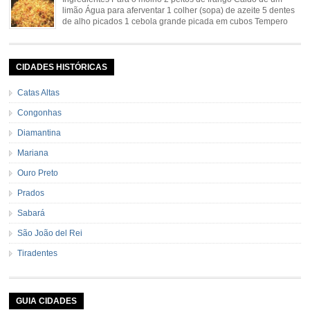
limão Água para aferventar 1 colher (sopa) de azeite 5 dentes
de alho picados 1 cebola grande picada em cubos Tempero
caseiro verde 1 colher (sobremesa) de urucum 4 tomates sem
pele e sem sementes 1 pitada de noz moscada Salsa e cebolinha Pimenta
[…]
CIDADES HISTÓRICAS
Catas Altas
Congonhas
Diamantina
Mariana
Ouro Preto
Prados
Sabará
São João del Rei
Tiradentes
GUIA CIDADES