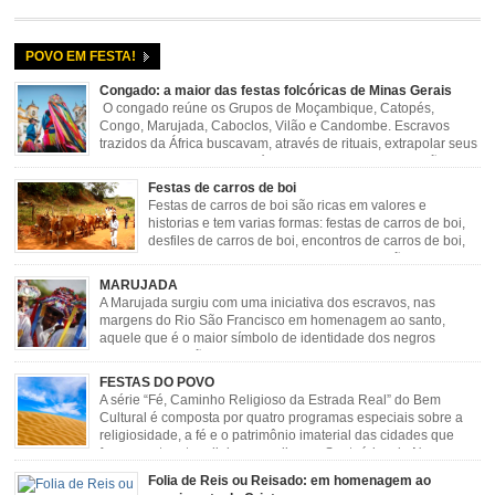
POVO EM FESTA!
Congado: a maior das festas folcóricas de Minas Gerais
O congado reúne os Grupos de Moçambique, Catopés,
Congo, Marujada, Caboclos, Vilão e Candombe. Escravos
trazidos da África buscavam, através de rituais, extrapolar seus
sentimentos e culto a sua fé. O Congado nasceu da fusão
destes ritos com a religião católica, imposta aos negros pela Igreja, surgindo
Festas de carros de boi
novas histórias que envolviam, sobretudo, Nossa Senhora do […]
Festas de carros de boi são ricas em valores e
historias e tem varias formas: festas de carros de boi,
desfiles de carros de boi, encontros de carros de boi,
rodeios, carreatas de carros de boi, mutirão de carros
de boi, carreteada, carreiros, candeeiros, boiadas, carapinas, artesãos,
MARUJADA
exposição agropecuária, ou seja é um ponto forte […]
A Marujada surgiu com uma iniciativa dos escravos, nas
margens do Rio São Francisco em homenagem ao santo,
aquele que é o maior símbolo de identidade dos negros
escravizados, São Benedito. Este Santo foi assumido como
sendo milagroso e grande protetor de suas causas. o ponto alto da festa de
FESTAS DO POVO
São Benedito é a Marujada. […]
A série “Fé, Caminho Religioso da Estrada Real” do Bem
Cultural é composta por quatro programas especiais sobre a
religiosidade, a fé e o patrimônio imaterial das cidades que
fazem parte rota religiosa que liga os Santuários de Nossa
Senhora da Piedade (MG) e Nossa Senhora da Conceição Aparecida (SP)
Folia de Reis ou Reisado: em homenagem ao
pela Estrada Real. Quarto episódio […]