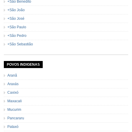
+São Benedito
+São João
+São José
+São Paulo
+São Pedro
+São Sebastião
POVOS INDIGENAS
Aranã
Araxás
Caxixó
Maxacali
Mucurim
Pancararu
Pataxó