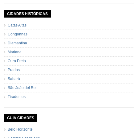
pele e sem sementes 1 pitada de noz moscada Salsa e cebolinha Pimenta
[…]
CIDADES HISTÓRICAS
Catas Altas
Congonhas
Diamantina
Mariana
Ouro Preto
Prados
Sabará
São João del Rei
Tiradentes
GUIA CIDADES
Belo Horizonte