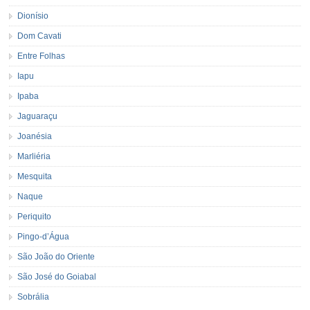
Dionísio
Dom Cavati
Entre Folhas
Iapu
Ipaba
Jaguaraçu
Joanésia
Marliéria
Mesquita
Naque
Periquito
Pingo-d’Água
São João do Oriente
São José do Goiabal
Sobrália