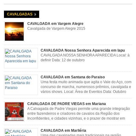
Rosa Guimarães, Açucena Data: Setembro
CAVALGADAS
CAVALGADA em Vargem Alegre
Cavalgada de Vargem Alegre 2015
CAVALGADA Nossa Senhora Aparecida em Iapu
CAVALGADA NOSSA SENHORA APARECIDA Local: à
definir Data: 12 de outubro
CAVALGADA em Santana do Paraiso
Uma festa muito animada que agita o Vale do Aço, com
concurso de marcha, numerosos prêmios, cavalgada e
vários shows. Local: Área de Eventos Data: Outubro
CAVALGADA DE PADRE VIEGAS em Mariana
A Calvagada de Padre Viegas permite uma grande integração
entre fazendeiros e criadores de cavalos da Região dos
Inconfidentes, e cidades vizinhas, e o prazer de mostrar em
uma arena animais de primeira linha. Cavalgada simboliza e
resgata cultura e saúde além de contar com apresentações musicais. Local:
CAVALGADA em Marliéria
Distrito de Padre Viegas, Antigo Campo de […]
Uma das cavalgadas mais tradicionais na região,