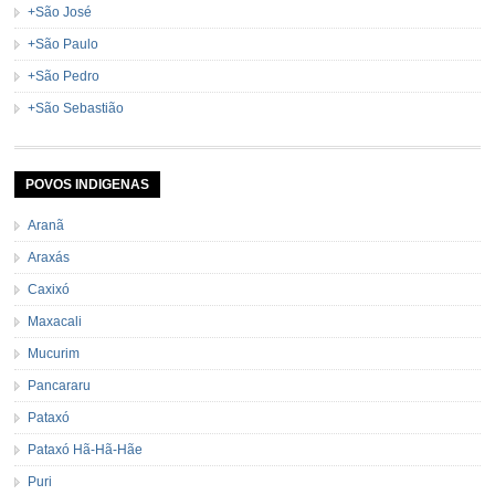
+São José
+São Paulo
+São Pedro
+São Sebastião
POVOS INDIGENAS
Aranã
Araxás
Caxixó
Maxacali
Mucurim
Pancararu
Pataxó
Pataxó Hã-Hã-Hãe
Puri