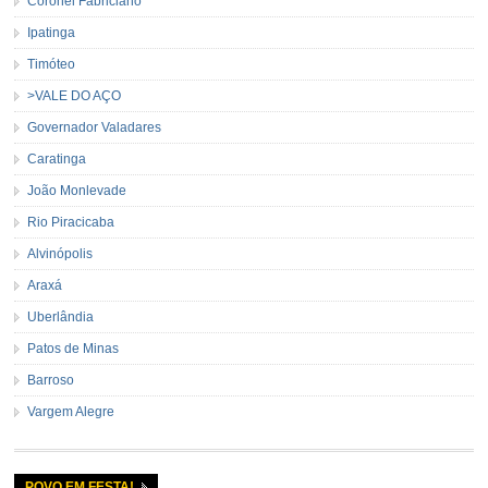
Coronel Fabriciano
Ipatinga
Timóteo
>VALE DO AÇO
Governador Valadares
Caratinga
João Monlevade
Rio Piracicaba
Alvinópolis
Araxá
Uberlândia
Patos de Minas
Barroso
Vargem Alegre
POVO EM FESTA!