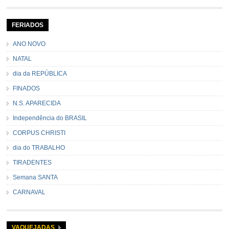
seu contramestre lideram a música e o canto do grupo, passando pela
cidade e visitando a casa das pessoas, onde são entoadas profecias […]
FERIADOS
ANO NOVO
NATAL
dia da REPÚBLICA
FINADOS
N.S. APARECIDA
Independência do BRASIL
CORPUS CHRISTI
dia do TRABALHO
TIRADENTES
Semana SANTA
CARNAVAL
VAQUEJADAS