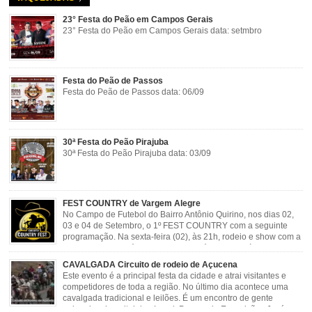
23° Festa do Peão em Campos Gerais
23° Festa do Peão em Campos Gerais data: setmbro
Festa do Peão de Passos
Festa do Peão de Passos data: 06/09
30ª Festa do Peão Pirajuba
30ª Festa do Peão Pirajuba data: 03/09
FEST COUNTRY de Vargem Alegre
No Campo de Futebol do Bairro Antônio Quirino, nos dias 02,
03 e 04 de Setembro, o 1º FEST COUNTRY com a seguinte
programação. Na sexta-feira (02), às 21h, rodeio e show com a
dupla sertaneja Cássio e Reynado; sábado (03), às 21h,
rodeio e shows com o Trio Pé de Cedro e o Trio […]
CAVALGADA Circuito de rodeio de Açucena
Este evento é a principal festa da cidade e atrai visitantes e
competidores de toda a região. No último dia acontece uma
cavalgada tradicional e leilões. É um encontro de gente
animada e hospitaleira. Local: Parque de Exposições José