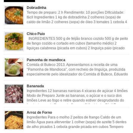
Dobradinha
Tempo de preparo: 2 h Rendimento: 10 porções Dificuldade:
fácil Ingredientes 1 kg de dobradinha 2 colheres (sopa) de
caldo de limão 2 colheres (sopa) de óleo 3 tomates 1 cebola 4
dentes de alho Cheiro verde Cominho Colorau Pimenta a
gosto Modo de Preparo: Lavar muito bem a dobradinha com limão. Deixar de
Chico Paio
molho […]
INGREDIENTES 500 g de feijão branco cozido 500 g de peito
de fango cozido e cortado em cubos (tamanho médio) 2
liguiças calabresa (picada em cubos) 2 linguiça paio (picado
em cubos) 300 g de bacon (picado em cubos) 1 lata de milho
verde 2 dentes de alho amassado 3 colheres de óleo 2 […]
Pamonha de mandioca
Comida di Buteco 2013. Apresentamos a receita de uma
“Pamonha de Mandioca”, com recheio de linguiça, produzida
especialmente pelo idealizador do Comida di Buteco, Eduardo
Maya. Ingredientes (para 02 pamonhas): Massa: 15gr de
cebola picadinha 100gr de mandioca crua ralada e espremida 1 colher café
Bananada
de manteiga 35ml de leite Palha de milho verde 1 […]
Ingredientes 12 bananas nanicas 4 xícaras de açúcar 4 limões
Modo de Preparo Junte as bananas, o açúcar e o suco dos
limões Leve ao fogo e retire quando estiver desgrudando do
fundo da panela Tempo de Preparo Dificuldade: Fácil Tempo
de Preparo: 40 minutos http://eusoumineirouaiso.com.br/culinaria-
Arroz de Forno
mineira/bananada#tempo-de-preparo
Ingredientes Para o molho 2 peitos de frango Caldo de um
limão Água para aferventar 1 colher (sopa) de azeite 5 dentes
de alho picados 1 cebola grande picada em cubos Tempero
caseiro verde 1 colher (sobremesa) de urucum 4 tomates sem