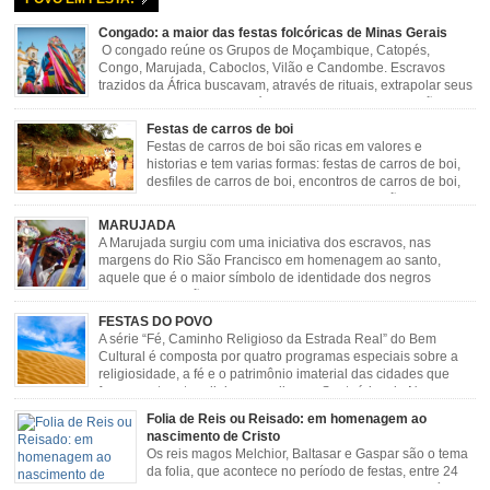
Congado: a maior das festas folcóricas de Minas Gerais
O congado reúne os Grupos de Moçambique, Catopés,
Congo, Marujada, Caboclos, Vilão e Candombe. Escravos
trazidos da África buscavam, através de rituais, extrapolar seus
sentimentos e culto a sua fé. O Congado nasceu da fusão
destes ritos com a religião católica, imposta aos negros pela Igreja, surgindo
Festas de carros de boi
novas histórias que envolviam, sobretudo, Nossa Senhora do […]
Festas de carros de boi são ricas em valores e
historias e tem varias formas: festas de carros de boi,
desfiles de carros de boi, encontros de carros de boi,
rodeios, carreatas de carros de boi, mutirão de carros
de boi, carreteada, carreiros, candeeiros, boiadas, carapinas, artesãos,
MARUJADA
exposição agropecuária, ou seja é um ponto forte […]
A Marujada surgiu com uma iniciativa dos escravos, nas
margens do Rio São Francisco em homenagem ao santo,
aquele que é o maior símbolo de identidade dos negros
escravizados, São Benedito. Este Santo foi assumido como
sendo milagroso e grande protetor de suas causas. o ponto alto da festa de
FESTAS DO POVO
São Benedito é a Marujada. […]
A série “Fé, Caminho Religioso da Estrada Real” do Bem
Cultural é composta por quatro programas especiais sobre a
religiosidade, a fé e o patrimônio imaterial das cidades que
fazem parte rota religiosa que liga os Santuários de Nossa
Senhora da Piedade (MG) e Nossa Senhora da Conceição Aparecida (SP)
Folia de Reis ou Reisado: em homenagem ao
pela Estrada Real. Quarto episódio […]
nascimento de Cristo
Os reis magos Melchior, Baltasar e Gaspar são o tema
da folia, que acontece no período de festas, entre 24
de dezembro e 06 de janeiro. Durante a festa, o líder e