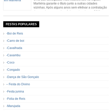
Marliéria garante o título junto a outras cidades
vizinhas. Após alguns anos sem efetivar a contratação
de grandes nomes da música sertaneja, em 2011 a
Cavalgada de Marliéria voltou, e não deixou dúvidas de que sua tradição
permanecerá. Caracterizada pelo frio agradável e pela presença de milhares
de […]
FESTAS POPULARES
-Boi de Reis
-Carro de boi
-Cavalhada
-Caxambu
-Coco
-Congado
-Dança de São Gonçalo
– Festa do Divino
-Festa junina
-Folia de Reis
-Marujada