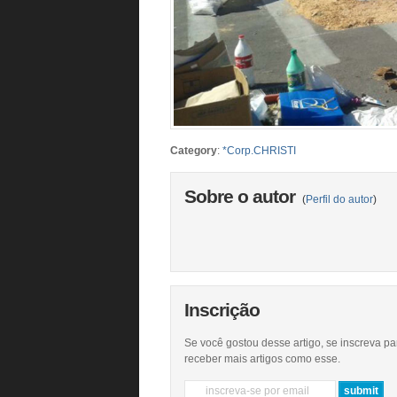
Category
:
*Corp.CHRISTI
Sobre o autor
(
Perfil do autor
)
Inscrição
Se você gostou desse artigo, se inscreva pa
receber mais artigos como esse.