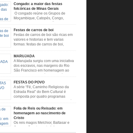
Congado: a maior das festas
folcóricas de Minas Gerais
O congado reúne os Grupos de
Moçambique, Catopés, Congo,
Marujada, Caboclos, Vilão e
e. Escravos trazidos da África buscavam,
Festas de carros de boi
de rituais, extrapolar seus sentimentos e culto
Festas de carros de boi são ricas em
é. O Congado nasceu da fusão destes ritos com
valores e historias e tem varias
ão católica, imposta aos negros pela Igreja,
formas: festas de carros de boi,
o novas histórias que envolviam, sobretudo,
desfiles de carros de boi, encontros de
enhora do […]
e boi, rodeios, carreatas de carros de boi,
MARUJADA
de carros de boi, carreteada, carreiros,
A Marujada surgiu com uma iniciativa
ros, boiadas, carapinas, artesãos, exposição
dos escravos, nas margens do Rio
ária, ou seja é um ponto forte […]
São Francisco em homenagem ao
santo, aquele que é o maior símbolo
tidade dos negros escravizados, São Benedito.
FESTAS DO POVO
nto foi assumido como sendo milagroso e
A série “Fé, Caminho Religioso da
rotetor de suas causas. o ponto alto da festa
Estrada Real” do Bem Cultural é
Benedito é a Marujada. […]
composta por quatro programas
especiais sobre a religiosidade, a fé e
mônio imaterial das cidades que fazem parte
Folia de Reis ou Reisado: em
igiosa que liga os Santuários de Nossa
homenagem ao nascimento de
 da Piedade (MG) e Nossa Senhora da
Cristo
ão Aparecida (SP) pela Estrada Real. Quarto
Os reis magos Melchior, Baltasar e
o […]
Gaspar são o tema da folia, que
e no período de festas, entre 24 de dezembro e