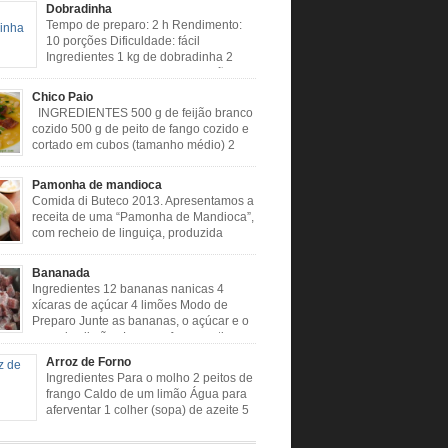
Dobradinha
Tempo de preparo: 2 h Rendimento:
10 porções Dificuldade: fácil
Ingredientes 1 kg de dobradinha 2
colheres (sopa) de caldo de limão 2
s (sopa) de óleo 3 tomates 1 cebola 4 dentes
Chico Paio
 Cheiro verde Cominho Colorau Pimenta a
INGREDIENTES 500 g de feijão branco
odo de Preparo: Lavar muito bem a
cozido 500 g de peito de fango cozido e
nha com limão. Deixar de molho […]
cortado em cubos (tamanho médio) 2
liguiças calabresa (picada em cubos) 2
a paio (picado em cubos) 300 g de bacon
Pamonha de mandioca
 em cubos) 1 lata de milho verde 2 dentes de
Comida di Buteco 2013. Apresentamos a
assado 3 colheres de óleo 2 […]
receita de uma “Pamonha de Mandioca”,
com recheio de linguiça, produzida
especialmente pelo idealizador do
di Buteco, Eduardo Maya. Ingredientes (para
Bananada
nhas): Massa: 15gr de cebola picadinha
Ingredientes 12 bananas nanicas 4
e mandioca crua ralada e espremida 1 colher
xícaras de açúcar 4 limões Modo de
 manteiga 35ml de leite Palha de milho verde 1
Preparo Junte as bananas, o açúcar e o
suco dos limões Leve ao fogo e retire
estiver desgrudando do fundo da panela
Arroz de Forno
e Preparo Dificuldade: Fácil Tempo de
Ingredientes Para o molho 2 peitos de
: 40 minutos
frango Caldo de um limão Água para
usoumineirouaiso.com.br/culinaria-
aferventar 1 colher (sopa) de azeite 5
/bananada#tempo-de-preparo
dentes de alho picados 1 cebola
picada em cubos Tempero caseiro verde 1