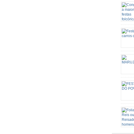
Candomb
através 
a sua f
a religi
surgind
Nossa S
carros d
mutirão 
candeei
agropecu
de iden
Este Sa
grande p
de São 
o patri
rota rel
Senhora
Conceiç
episódi
acontec