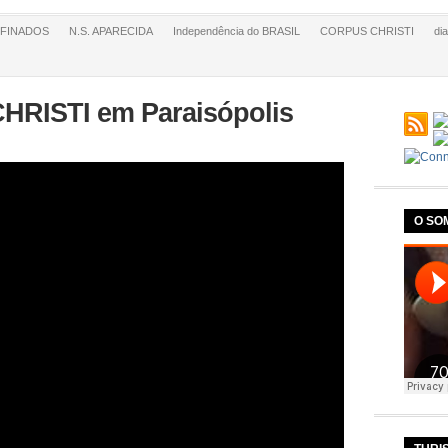
FINADOS
N.S. APARECIDA
Independência do BRASIL
CORPUS CHRISTI
di
HRISTI em Paraisópolis
O SO