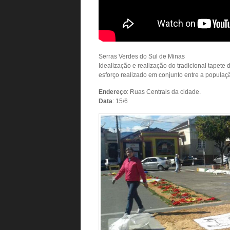
Serras Verdes do Sul de Minas
Idealização e realização do tradicional tapet
esforço realizado em conjunto entre a populaç
Endereço
: Ruas Centrais da cidade.
Data
: 15/6