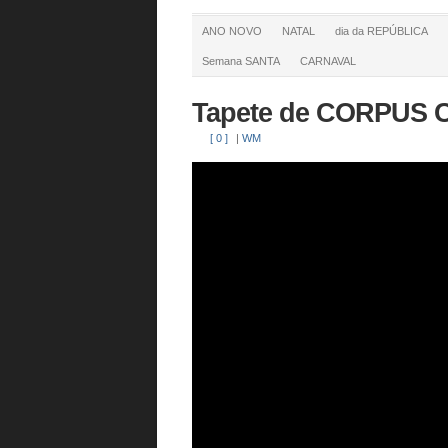
ANO NOVO
NATAL
dia da REPÚBLICA
Semana SANTA
CARNAVAL
Tapete de CORPUS C
[ 0 ]
|
WM