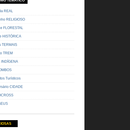
SMO TEMATICO
ada REAL
nho RELIGIOSO
ue FLORESTAL
de HISTÓRICA
s TERMAIS
ito TREM
s INDÍGENA
OMBOS
tos Turísticos
rsário CIDADE
OCROSS
SEUS
CIOSAS