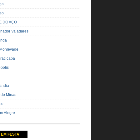
nga
eo
E DO AÇO
nador Valadares
inga
 Monlevade
iracicaba
ópolis
ândia
 de Minas
so
m Alegre
 EM FESTA!