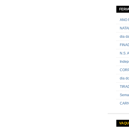
06 de ja
contram
FERI
passand
onde sã
ANO 
NATA
dia 
FINA
N.S.
Indep
CORP
dia 
TIRA
Sema
CARN
VAQU