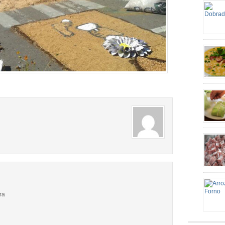
colhere
de alho
gosto M
dobradi
linguiç
(picado
alho am
Comida 
02 pamo
100gr d
café de
[…]
quando 
Tempo d
Preparo
ra
http://e
mineira
grande 