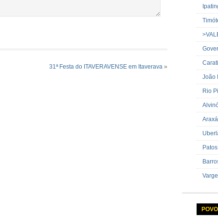
Ipati
Timót
>VAL
Gover
Carat
31ª Festa do ITAVERAVENSE em Itaverava
»
João
Rio P
Alvin
Araxá
Uberl
Patos
Barro
Varge
POVO