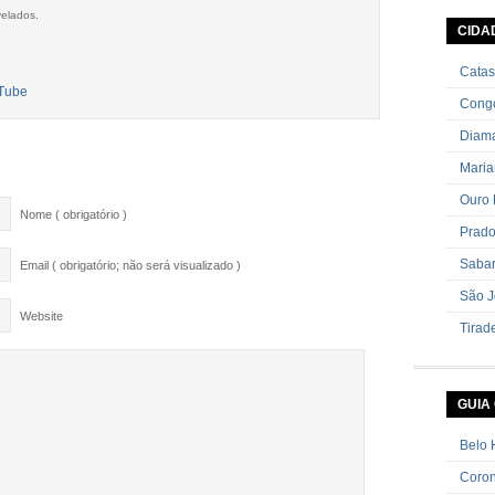
colher 
velados.
sem sem
CIDA
cebolin
Catas
Cong
Diama
Mari
Ouro 
Nome ( obrigatório )
Prad
Saba
Email ( obrigatório; não será visualizado )
São J
Website
Tirad
GUIA
Belo 
Coron