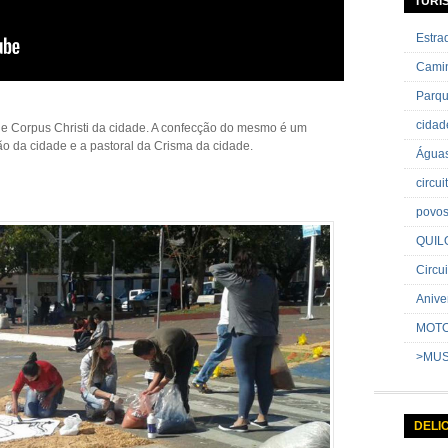
TURI
Estr
Cami
Parq
cida
e de Corpus Christi da cidade. A confecção do mesmo é um
ão da cidade e a pastoral da Crisma da cidade.
Água
circu
povo
QUIL
Circui
Anive
MOT
>MU
DELI