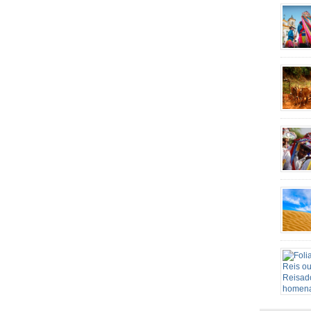
Escravo
rituais,
Congado
católica
novas h
Senhora
carros d
mutirão 
candeei
agropecu
identid
Este Sa
grande p
de São 
patrimô
religio
Piedade
Apareci
acontec