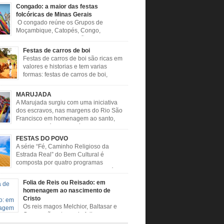
Congado: a maior das festas
folcóricas de Minas Gerais
O congado reúne os Grupos de
Moçambique, Catopés, Congo,
Marujada, Caboclos, Vilão e Candombe.
s trazidos da África buscavam, através de
Festas de carros de boi
 extrapolar seus sentimentos e culto a sua fé. O
Festas de carros de boi são ricas em
 nasceu da fusão destes ritos com a religião
valores e historias e tem varias
, imposta aos negros pela Igreja, surgindo
formas: festas de carros de boi,
istórias que envolviam, sobretudo, Nossa
desfiles de carros de boi, encontros de
 do […]
e boi, rodeios, carreatas de carros de boi,
MARUJADA
de carros de boi, carreteada, carreiros,
A Marujada surgiu com uma iniciativa
ros, boiadas, carapinas, artesãos, exposição
dos escravos, nas margens do Rio São
ária, ou seja é um ponto forte […]
Francisco em homenagem ao santo,
aquele que é o maior símbolo de
ade dos negros escravizados, São Benedito.
FESTAS DO POVO
nto foi assumido como sendo milagroso e
A série “Fé, Caminho Religioso da
rotetor de suas causas. o ponto alto da festa
Estrada Real” do Bem Cultural é
Benedito é a Marujada. […]
composta por quatro programas
especiais sobre a religiosidade, a fé e o
nio imaterial das cidades que fazem parte rota
Folia de Reis ou Reisado: em
sa que liga os Santuários de Nossa Senhora da
homenagem ao nascimento de
 (MG) e Nossa Senhora da Conceição
Cristo
da (SP) pela Estrada Real. Quarto episódio […]
Os reis magos Melchior, Baltasar e
Gaspar são o tema da folia, que
e no período de festas, entre 24 de dezembro e