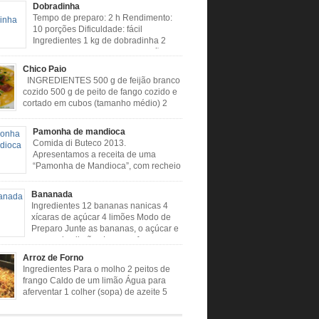
Dobradinha
Tempo de preparo: 2 h Rendimento:
10 porções Dificuldade: fácil
Ingredientes 1 kg de dobradinha 2
colheres (sopa) de caldo de limão 2
s (sopa) de óleo 3 tomates 1 cebola 4 dentes
Chico Paio
 Cheiro verde Cominho Colorau Pimenta a
INGREDIENTES 500 g de feijão branco
odo de Preparo: Lavar muito bem a
cozido 500 g de peito de fango cozido e
nha com limão. Deixar de molho […]
cortado em cubos (tamanho médio) 2
liguiças calabresa (picada em cubos) 2
a paio (picado em cubos) 300 g de bacon
Pamonha de mandioca
 em cubos) 1 lata de milho verde 2 dentes de
Comida di Buteco 2013.
assado 3 colheres de óleo 2 […]
Apresentamos a receita de uma
“Pamonha de Mandioca”, com recheio
de linguiça, produzida especialmente
ealizador do Comida di Buteco, Eduardo Maya.
Bananada
entes (para 02 pamonhas): Massa: 15gr de
Ingredientes 12 bananas nanicas 4
picadinha 100gr de mandioca crua ralada e
xícaras de açúcar 4 limões Modo de
da 1 colher café de manteiga 35ml de leite
Preparo Junte as bananas, o açúcar e
e milho verde 1 […]
o suco dos limões Leve ao fogo e
quando estiver desgrudando do fundo da panela
Arroz de Forno
e Preparo Dificuldade: Fácil Tempo de
Ingredientes Para o molho 2 peitos de
: 40 minutos
frango Caldo de um limão Água para
usoumineirouaiso.com.br/culinaria-
aferventar 1 colher (sopa) de azeite 5
/bananada#tempo-de-preparo
dentes de alho picados 1 cebola grande
em cubos Tempero caseiro verde 1 colher