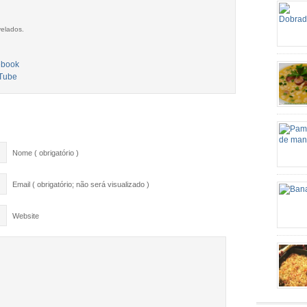
velados.
colhere
de alho
gosto M
dobradi
linguiç
(picado
alho am
Nome ( obrigatório )
pelo id
Email ( obrigatório; não será visualizado )
Ingredi
cebola 
espremi
Website
Palha d
retire 
Tempo d
Preparo
http://e
mineira
picada 