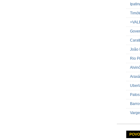
Ipati
Timót
>VAL
Gover
Carat
João
Rio P
Alvin
Araxá
Uberl
Patos
Barro
Varge
POVO