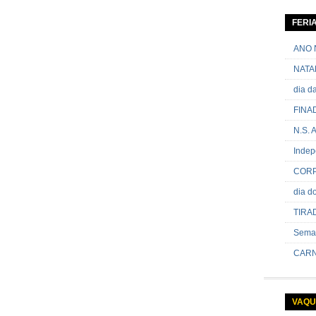
06 de ja
contram
FERI
passand
onde sã
ANO 
NATA
dia 
FINA
N.S.
Indep
CORP
dia 
TIRA
Sema
CARN
VAQU