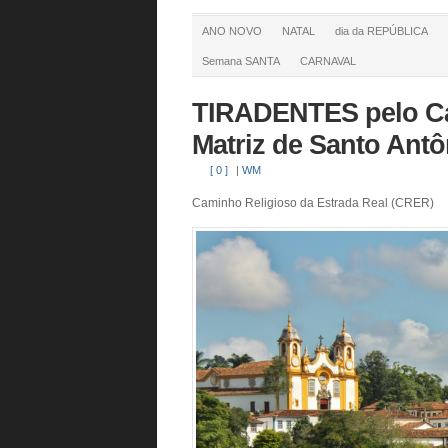
ANO NOVO
NATAL
dia da REPÚBLICA
Semana SANTA
CARNAVAL
TIRADENTES pelo Ca
Matriz de Santo Antô
[ 0 ]
|
WM
Caminho Religioso da Estrada Real (CRER)