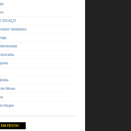
nga
eo
E DO AÇO
nador Valadares
inga
 Monlevade
iracicaba
ópolis
ândia
 de Minas
so
m Alegre
 EM FESTA!