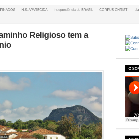
FINADOS
N.S. APARECIDA
Independência do BRASIL
CORPUS CHRISTI
di
minho Religioso tem a
nio
O SO