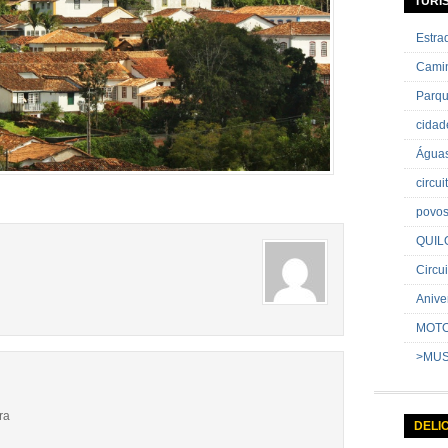
TURI
Estr
Cami
Parq
cida
Água
circu
povo
QUIL
Circui
Anive
MOT
>MU
ra
DELI