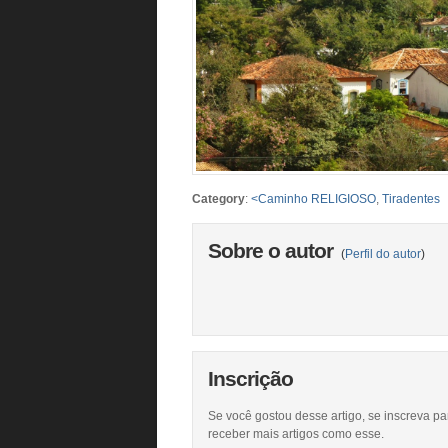
Category
:
<Caminho RELIGIOSO
,
Tiradentes
Sobre o autor
(
Perfil do autor
)
Inscrição
Se você gostou desse artigo, se inscreva pa
receber mais artigos como esse.