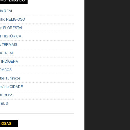
SMO TEMATICO
ada REAL
nho RELIGIOSO
ue FLORESTAL
de HISTÓRICA
s TERMAIS
ito TREM
s INDÍGENA
OMBOS
tos Turísticos
rsário CIDADE
OCROSS
SEUS
CIOSAS