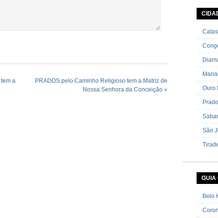
(sobrem
semente
CIDA
Pimenta
Catas
Cong
Diama
Mari
 tem a
PRADOS pelo Caminho Religioso tem a Matriz de
Ouro 
Nossa Senhora da Conceição
»
Prad
Saba
São J
Tirad
GUIA
Belo 
Coron